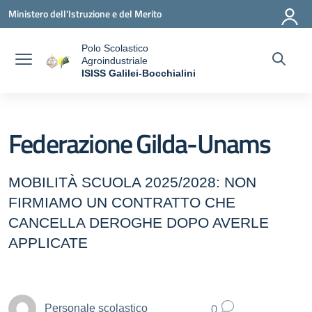
Vai ai contenuti
Vai al menu di navigazione
Vai al footer
Ministero dell'Istruzione e del Merito
Polo Scolastico
Agroindustriale
a
ISISS Galilei-Bocchialini
— Visita la pagina iniziale della scuola
Federazione Gilda-Unams
MOBILITÀ SCUOLA 2025/2028: NON
FIRMIAMO UN CONTRATTO CHE
CANCELLA DEROGHE DOPO AVERLE
APPLICATE
0
Personale scolastico