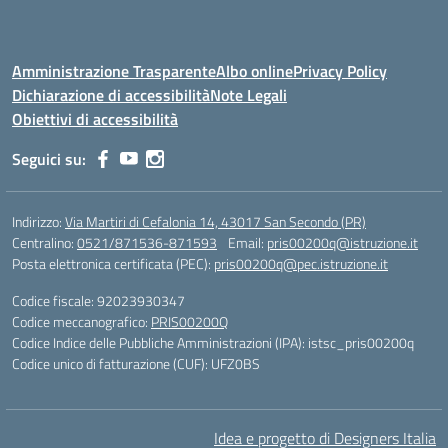
Amministrazione Trasparente
Albo online
Privacy Policy
Dichiarazione di accessibilità
Note Legali
Obiettivi di accessibilità
Seguici su:
Indirizzo:
Via Martiri di Cefalonia 14, 43017 San Secondo (PR)
Centralino:
0521/871536-871593
Email:
pris00200q@istruzione.it
Posta elettronica certificata (PEC):
pris00200q@pec.istruzione.it
Codice fiscale: 92023930347
Codice meccanografico:
PRIS00200Q
Codice Indice delle Pubbliche Amministrazioni (IPA): istsc_pris00200q
Codice unico di fatturazione (CUF): UFZ0BS
Idea e progetto di Designers Italia