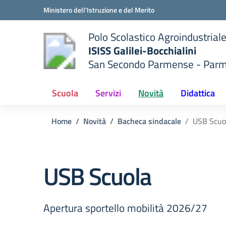
Vai ai contenuti
Vai al menu di navigazione
Vai al footer
Ministero dell'Istruzione e del Merito
Polo Scolastico Agroindustrial
ISISS Galilei-Bocchialini
San Secondo Parmense - Par
 della scuola
— Visita la pagina iniziale del
Scuola
Servizi
Novità
Didattica
Home
Novità
Bacheca sindacale
USB Scuo
USB Scuola
Apertura sportello mobilità 2026/27