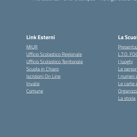
Link Esterni
La Scuo
MIUR
Presenta
Ufficio Scolastico Regionale
L.T.O. F
Ufficio Scolastico Territoriale
I luoghi
Scuola in Chiaro
Le perso
Iscrizioni On Line
I numeri 
Invalsi
Le carte 
Comune
Organizz
La storia