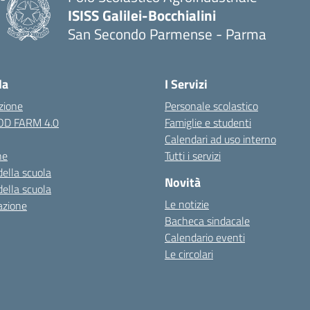
ISISS Galilei-Bocchialini
San Secondo Parmense - Parma
— Visita la pagina iniziale della scuola
la
I Servizi
zione
Personale scolastico
OOD FARM 4.0
Famiglie e studenti
Calendari ad uso interno
ne
Tutti i servizi
della scuola
Novità
della scuola
Le notizie
azione
Bacheca sindacale
Calendario eventi
Le circolari