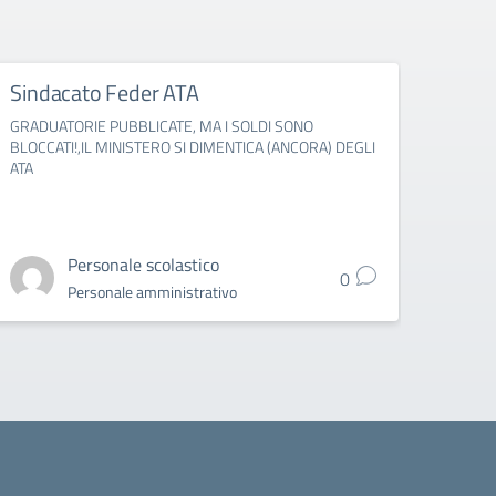
Sindacato Feder ATA
Fede
GRADUATORIE PUBBLICATE, MA I SOLDI SONO
IMMISS
BLOCCATI!,IL MINISTERO SI DIMENTICA (ANCORA) DEGLI
PUBBL
ATA
1° SE
Personale scolastico
0
Personale amministrativo