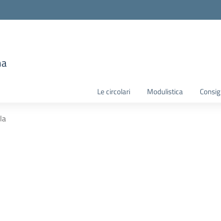
e
ma
la scuola
Le circolari
Modulistica
Consigl
la