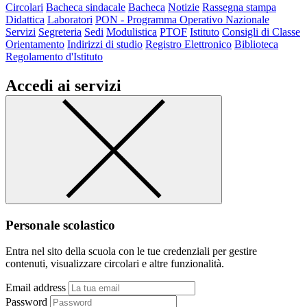
Circolari
Bacheca sindacale
Bacheca
Notizie
Rassegna stampa
Didattica
Laboratori
PON - Programma Operativo Nazionale
Servizi
Segreteria
Sedi
Modulistica
PTOF
Istituto
Consigli di Classe
Orientamento
Indirizzi di studio
Registro Elettronico
Biblioteca
Regolamento d'Istituto
Accedi ai servizi
Personale scolastico
Entra nel sito della scuola con le tue credenziali per gestire
contenuti, visualizzare circolari e altre funzionalità.
Email address
Password