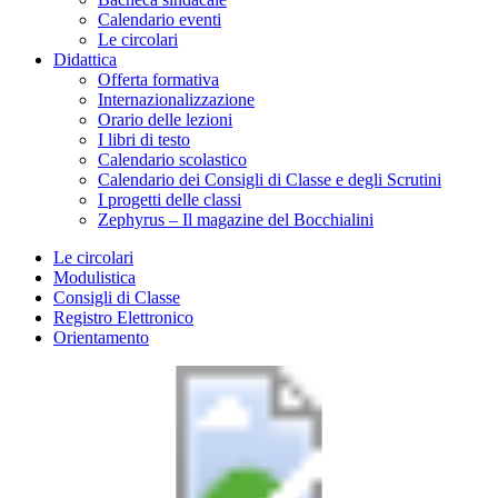
Calendario eventi
Le circolari
Didattica
Offerta formativa
Internazionalizzazione
Orario delle lezioni
I libri di testo
Calendario scolastico
Calendario dei Consigli di Classe e degli Scrutini
I progetti delle classi
Zephyrus – Il magazine del Bocchialini
Le circolari
Modulistica
Consigli di Classe
Registro Elettronico
Orientamento