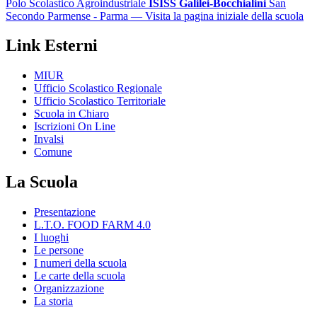
Polo Scolastico Agroindustriale
ISISS Galilei-Bocchialini
San
Secondo Parmense - Parma
— Visita la pagina iniziale della scuola
Link Esterni
MIUR
Ufficio Scolastico Regionale
Ufficio Scolastico Territoriale
Scuola in Chiaro
Iscrizioni On Line
Invalsi
Comune
La Scuola
Presentazione
L.T.O. FOOD FARM 4.0
I luoghi
Le persone
I numeri della scuola
Le carte della scuola
Organizzazione
La storia