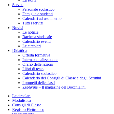
La storia
Servizi
Personale scolastico
Famiglie e studenti
Calendari ad uso interno
Tutti i servizi
Novità
Le notizie
Bacheca sindacale
Calendario eventi
Le circolari
Didattica
Offerta formativa
Internazionalizzazione
Orario delle lezioni
I libri di testo
Calendario scolastico
Calendario dei Consigli di Classe e degli Scrutini
I progetti delle classi
Zephyrus – Il magazine del Bocchialini
Le circolari
Modulistica
Consigli di Classe
Registro Elettronico