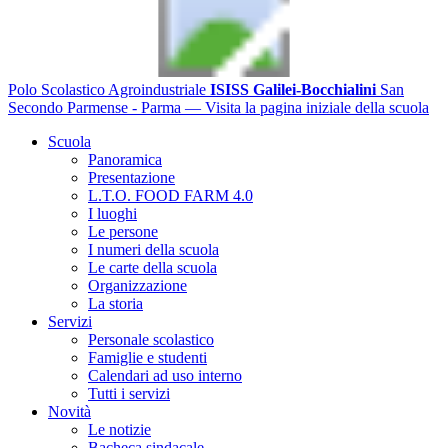
Polo Scolastico Agroindustriale
ISISS Galilei-Bocchialini
San
Secondo Parmense - Parma
— Visita la pagina iniziale della scuola
Scuola
Panoramica
Presentazione
L.T.O. FOOD FARM 4.0
I luoghi
Le persone
I numeri della scuola
Le carte della scuola
Organizzazione
La storia
Servizi
Personale scolastico
Famiglie e studenti
Calendari ad uso interno
Tutti i servizi
Novità
Le notizie
Bacheca sindacale