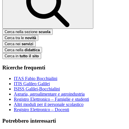
Cerca nella sezione
scuola
Cerca tra le
novità
Cerca nei
servizi
Cerca nella
didattica
Cerca in
tutto il sito
Ricerche frequenti
ITAS Fabio Bocchialini
ITIS Galileo Galilei
ISISS Galilei-Bocchialini
Agraria, agroalimentare e agroindustria
Registro Elettronico – Famiglie e studenti
Altri moduli per il personale scolastico
Registro Elettronico – Docenti
Potrebbero interessarti