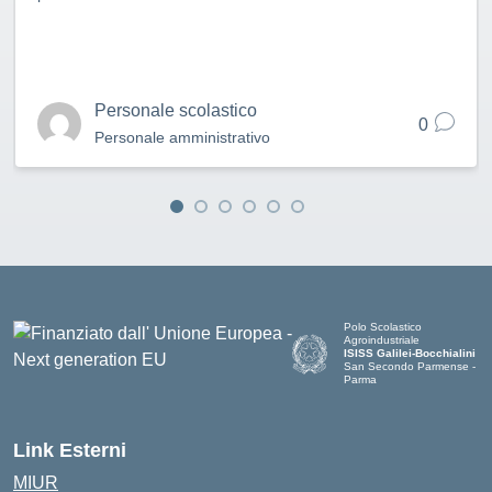
Personale scolastico
0
Personale amministrativo
Polo Scolastico
Agroindustriale
ISISS Galilei-Bocchialini
San Secondo Parmense -
Parma
— Visita la pagina iniziale de
Link Esterni
MIUR