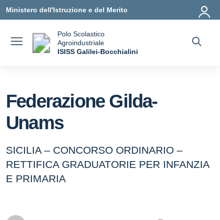
Vai ai contenuti
Vai al menu di navigazione
Vai al footer
Ministero dell'Istruzione e del Merito
Polo Scolastico
Agroindustriale
a
ISISS Galilei-Bocchialini
— Visita la pagina iniziale della scuola
Federazione Gilda-
Unams
SICILIA – CONCORSO ORDINARIO –
RETTIFICA GRADUATORIE PER INFANZIA
E PRIMARIA