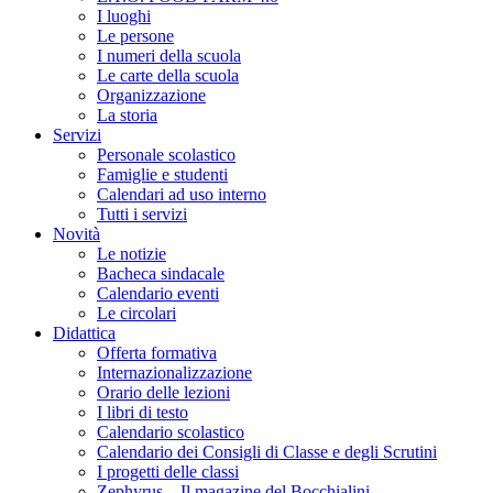
I luoghi
Le persone
I numeri della scuola
Le carte della scuola
Organizzazione
La storia
Servizi
Personale scolastico
Famiglie e studenti
Calendari ad uso interno
Tutti i servizi
Novità
Le notizie
Bacheca sindacale
Calendario eventi
Le circolari
Didattica
Offerta formativa
Internazionalizzazione
Orario delle lezioni
I libri di testo
Calendario scolastico
Calendario dei Consigli di Classe e degli Scrutini
I progetti delle classi
Zephyrus – Il magazine del Bocchialini