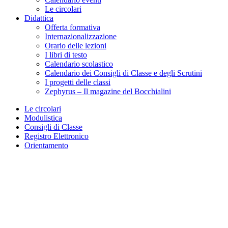
Le circolari
Didattica
Offerta formativa
Internazionalizzazione
Orario delle lezioni
I libri di testo
Calendario scolastico
Calendario dei Consigli di Classe e degli Scrutini
I progetti delle classi
Zephyrus – Il magazine del Bocchialini
Le circolari
Modulistica
Consigli di Classe
Registro Elettronico
Orientamento