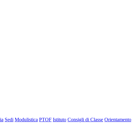
ia
Sedi
Modulistica
PTOF
Istituto
Consigli di Classe
Orientamento