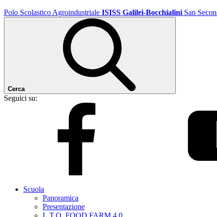
Polo Scolastico Agroindustriale
ISISS Galilei-Bocchialini
San Secon
Cerca
Seguici su:
Scuola
Panoramica
Presentazione
L.T.O. FOOD FARM 4.0