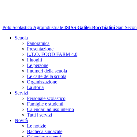
Polo Scolastico Agroindustriale
ISISS Galilei-Bocchialini
San Secon
Scuola
Panoramica
Presentazione
L.T.O. FOOD FARM 4.0
I luoghi
Le persone
I numeri della scuola
Le carte della scuola
Organizzazione
La storia
Servizi
Personale scolastico
Famiglie e studenti
Calendari ad uso interno
Tutti i servizi
Novità
Le notizie
Bacheca sindacale
Calendario eventi