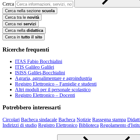
Cerca
Cerca nella sezione
scuola
Cerca tra le
novità
Cerca nei
servizi
Cerca nella
didattica
Cerca in
tutto il sito
Ricerche frequenti
ITAS Fabio Bocchialini
ITIS Galileo Galilei
ISISS Galilei-Bocchialini
Agraria, agroalimentare e agroindustria
Registro Elettronico – Famiglie e studenti
Altri moduli per il personale scolastico
Registro Elettronico – Docenti
Potrebbero interessarti
Circolari
Bacheca sindacale
Bacheca
Notizie
Rassegna stampa
Didatt
Indirizzi di studio
Registro Elettronico
Biblioteca
Regolamento d'Istit