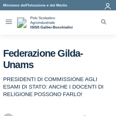
Vai ai contenuti
Vai al menu di navigazione
Vai al footer
Ministero dell'Istruzione e del Merito
Polo Scolastico
Agroindustriale
a
ISISS Galilei-Bocchialini
— Visita la pagina iniziale della scuola
Federazione Gilda-
Unams
PRESIDENTI DI COMMISSIONE AGLI
ESAMI DI STATO: ANCHE I DOCENTI DI
RELIGIONE POSSONO FARLO!