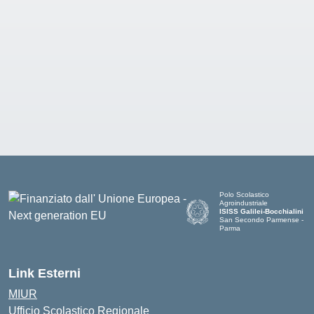
Polo Scolastico
Agroindustriale
ISISS Galilei-Bocchialini
San Secondo Parmense -
Parma
— Visita la pagina iniziale de
Link Esterni
MIUR
Ufficio Scolastico Regionale