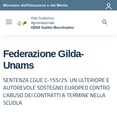
Vai ai contenuti
Vai al menu di navigazione
Vai al footer
Ministero dell'Istruzione e del Merito
Polo Scolastico
Agroindustriale
ISISS Galilei-Bocchialini
— Visita la pagina iniziale della scuola
Federazione Gilda-
Unams
SENTENZA CGUE C‑155/25: UN ULTERIORE E
AUTOREVOLE SOSTEGNO EUROPEO CONTRO
L’ABUSO DEI CONTRATTI A TERMINE NELLA
SCUOLA