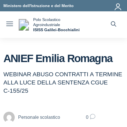
Vai ai contenuti
Vai al menu di navigazione
Vai al footer
Ministero dell'Istruzione e del Merito
Polo Scolastico
Agroindustriale
a
ISISS Galilei-Bocchialini
— Visita la pagina iniziale della scuola
ANIEF Emilia Romagna
WEBINAR ABUSO CONTRATTI A TERMINE
ALLA LUCE DELLA SENTENZA CGUE
C‑155/25
Personale scolastico
0