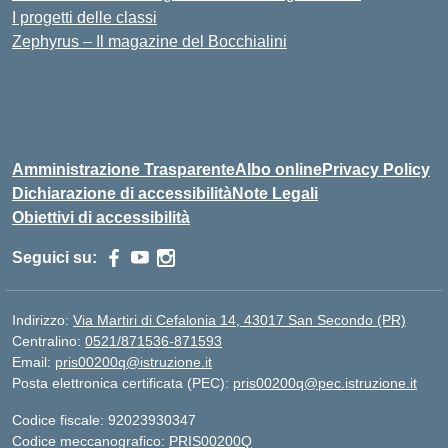
I progetti delle classi
Zephyrus – Il magazine del Bocchialini
Amministrazione Trasparente
Albo online
Privacy Policy
Dichiarazione di accessibilità
Note Legali
Obiettivi di accessibilità
Seguici su:
Indirizzo:
Via Martiri di Cefalonia 14, 43017 San Secondo (PR)
Centralino:
0521/871536-871593
Email:
pris00200q@istruzione.it
Posta elettronica certificata (PEC):
pris00200q@pec.istruzione.it
Codice fiscale: 92023930347
Codice meccanografico:
PRIS00200Q