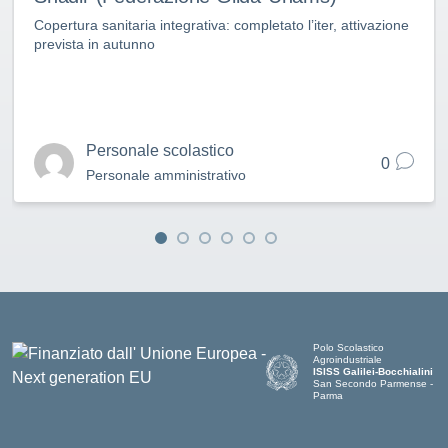
Copertura sanitaria integrativa: completato l’iter, attivazione
prevista in autunno
Personale scolastico
0
Personale amministrativo
Polo Scolastico
Agroindustriale
ISISS Galilei-Bocchialini
San Secondo Parmense -
Parma
— Visita la pagina iniziale de