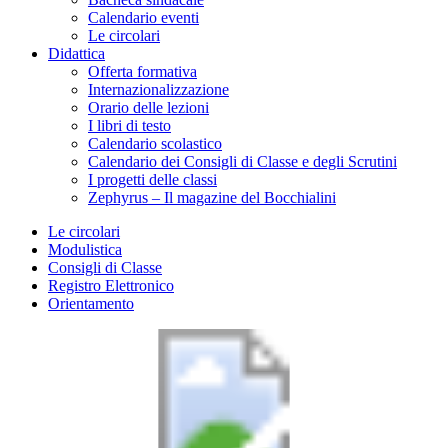
Calendario eventi
Le circolari
Didattica
Offerta formativa
Internazionalizzazione
Orario delle lezioni
I libri di testo
Calendario scolastico
Calendario dei Consigli di Classe e degli Scrutini
I progetti delle classi
Zephyrus – Il magazine del Bocchialini
Le circolari
Modulistica
Consigli di Classe
Registro Elettronico
Orientamento