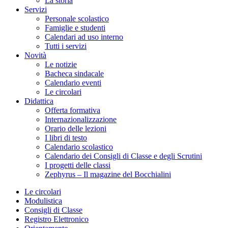
La storia
Servizi
Personale scolastico
Famiglie e studenti
Calendari ad uso interno
Tutti i servizi
Novità
Le notizie
Bacheca sindacale
Calendario eventi
Le circolari
Didattica
Offerta formativa
Internazionalizzazione
Orario delle lezioni
I libri di testo
Calendario scolastico
Calendario dei Consigli di Classe e degli Scrutini
I progetti delle classi
Zephyrus – Il magazine del Bocchialini
Le circolari
Modulistica
Consigli di Classe
Registro Elettronico