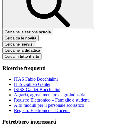
Cerca nella sezione
scuola
Cerca tra le
novità
Cerca nei
servizi
Cerca nella
didattica
Cerca in
tutto il sito
Ricerche frequenti
ITAS Fabio Bocchialini
ITIS Galileo Galilei
ISISS Galilei-Bocchialini
Agraria, agroalimentare e agroindustria
Registro Elettronico – Famiglie e studenti
Altri moduli per il personale scolastico
Registro Elettronico – Docenti
Potrebbero interessarti