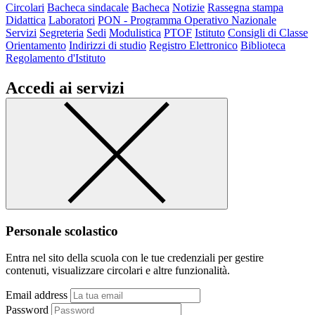
Circolari
Bacheca sindacale
Bacheca
Notizie
Rassegna stampa
Didattica
Laboratori
PON - Programma Operativo Nazionale
Servizi
Segreteria
Sedi
Modulistica
PTOF
Istituto
Consigli di Classe
Orientamento
Indirizzi di studio
Registro Elettronico
Biblioteca
Regolamento d'Istituto
Accedi ai servizi
Personale scolastico
Entra nel sito della scuola con le tue credenziali per gestire
contenuti, visualizzare circolari e altre funzionalità.
Email address
Password