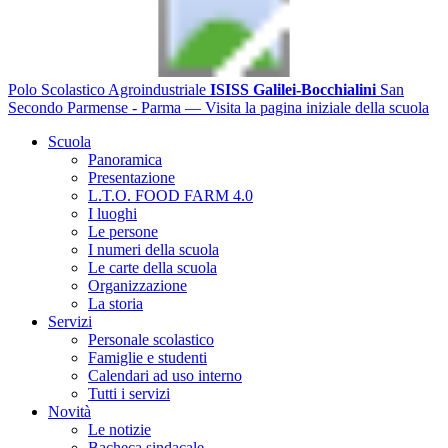
Polo Scolastico Agroindustriale
ISISS Galilei-Bocchialini
San
Secondo Parmense - Parma
— Visita la pagina iniziale della scuola
Scuola
Panoramica
Presentazione
L.T.O. FOOD FARM 4.0
I luoghi
Le persone
I numeri della scuola
Le carte della scuola
Organizzazione
La storia
Servizi
Personale scolastico
Famiglie e studenti
Calendari ad uso interno
Tutti i servizi
Novità
Le notizie
Bacheca sindacale