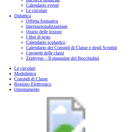
Calendario eventi
Le circolari
Didattica
Offerta formativa
Internazionalizzazione
Orario delle lezioni
I libri di testo
Calendario scolastico
Calendario dei Consigli di Classe e degli Scrutini
I progetti delle classi
Zephyrus – Il magazine del Bocchialini
Le circolari
Modulistica
Consigli di Classe
Registro Elettronico
Orientamento