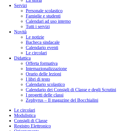
La storia
Servizi
Personale scolastico
Famiglie e studenti
Calendari ad uso interno
Tutti i servizi
Novità
Le notizie
Bacheca sindacale
Calendario eventi
Le circolari
Didattica
Offerta formativa
Internazionalizzazione
Orario delle lezioni
I libri di testo
Calendario scolastico
Calendario dei Consigli di Classe e degli Scrutini
I progetti delle classi
Zephyrus – Il magazine del Bocchialini
Le circolari
Modulistica
Consigli di Classe
Registro Elettronico