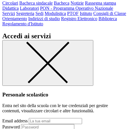
Circolari
Bacheca sindacale
Bacheca
Notizie
Rassegna stampa
Didattica
Laboratori
PON - Programma Operativo Nazionale
Servizi
Segreteria
Sedi
Modulistica
PTOF
Istituto
Consigli di Classe
Orientamento
Indirizzi di studio
Registro Elettronico
Biblioteca
Regolamento d'Istituto
Accedi ai servizi
Personale scolastico
Entra nel sito della scuola con le tue credenziali per gestire
contenuti, visualizzare circolari e altre funzionalità.
Email address
Password