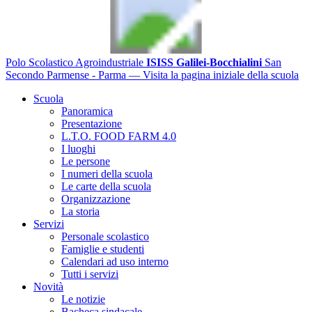
Polo Scolastico Agroindustriale
ISISS Galilei-Bocchialini
San
Secondo Parmense - Parma
— Visita la pagina iniziale della scuola
Scuola
Panoramica
Presentazione
L.T.O. FOOD FARM 4.0
I luoghi
Le persone
I numeri della scuola
Le carte della scuola
Organizzazione
La storia
Servizi
Personale scolastico
Famiglie e studenti
Calendari ad uso interno
Tutti i servizi
Novità
Le notizie
Bacheca sindacale