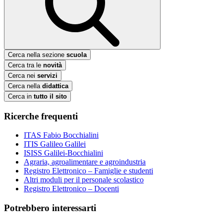
Cerca nella sezione
scuola
Cerca tra le
novità
Cerca nei
servizi
Cerca nella
didattica
Cerca in
tutto il sito
Ricerche frequenti
ITAS Fabio Bocchialini
ITIS Galileo Galilei
ISISS Galilei-Bocchialini
Agraria, agroalimentare e agroindustria
Registro Elettronico – Famiglie e studenti
Altri moduli per il personale scolastico
Registro Elettronico – Docenti
Potrebbero interessarti