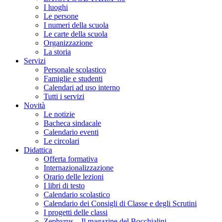
I luoghi
Le persone
I numeri della scuola
Le carte della scuola
Organizzazione
La storia
Servizi
Personale scolastico
Famiglie e studenti
Calendari ad uso interno
Tutti i servizi
Novità
Le notizie
Bacheca sindacale
Calendario eventi
Le circolari
Didattica
Offerta formativa
Internazionalizzazione
Orario delle lezioni
I libri di testo
Calendario scolastico
Calendario dei Consigli di Classe e degli Scrutini
I progetti delle classi
Zephyrus – Il magazine del Bocchialini