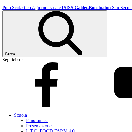
Polo Scolastico Agroindustriale
ISISS Galilei-Bocchialini
San Secon
Cerca
Seguici su:
Scuola
Panoramica
Presentazione
L.T.O. FOOD FARM 4.0