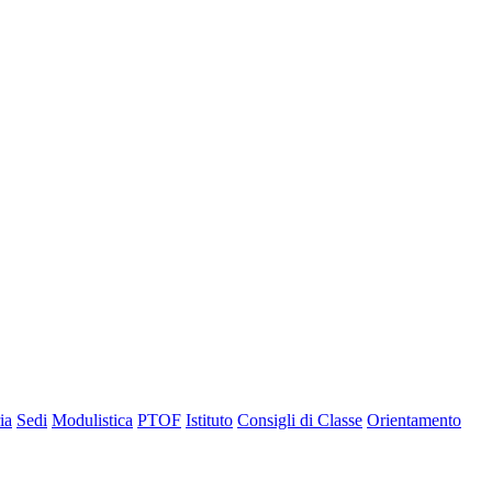
ia
Sedi
Modulistica
PTOF
Istituto
Consigli di Classe
Orientamento