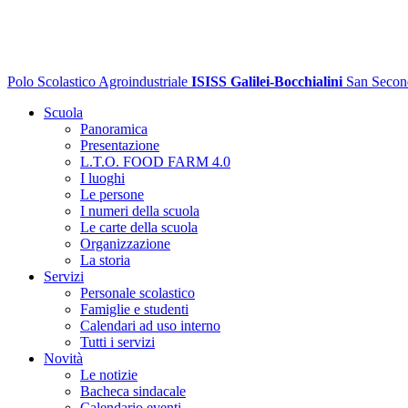
Polo Scolastico Agroindustriale
ISISS Galilei-Bocchialini
San Secon
Scuola
Panoramica
Presentazione
L.T.O. FOOD FARM 4.0
I luoghi
Le persone
I numeri della scuola
Le carte della scuola
Organizzazione
La storia
Servizi
Personale scolastico
Famiglie e studenti
Calendari ad uso interno
Tutti i servizi
Novità
Le notizie
Bacheca sindacale
Calendario eventi