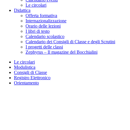
Le circolari
Didattica
Offerta formativa
Internazionalizzazione
Orario delle lezioni
I libri di testo
Calendario scolastico
Calendario dei Consigli di Classe e degli Scrutini
I progetti delle classi
Zephyrus – Il magazine del Bocchialini
Le circolari
Modulistica
Consigli di Classe
Registro Elettronico
Orientamento