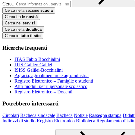
Cerca
Cerca nella sezione
scuola
Cerca tra le
novità
Cerca nei
servizi
Cerca nella
didattica
Cerca in
tutto il sito
Ricerche frequenti
ITAS Fabio Bocchialini
ITIS Galileo Galilei
ISISS Galilei-Bocchialini
Agraria, agroalimentare e agroindustria
Registro Elettronico – Famiglie e studenti
Altri moduli per il personale scolastico
Registro Elettronico – Docenti
Potrebbero interessarti
Circolari
Bacheca sindacale
Bacheca
Notizie
Rassegna stampa
Didatt
Indirizzi di studio
Registro Elettronico
Biblioteca
Regolamento d'Istit