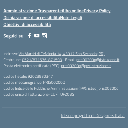
Amministrazione Trasparente
Albo online
Privacy Policy
Dichiarazione di accessibilità
Note Legali
Obiettivi di accessibilità
Seguici su:
Indirizzo:
Via Martiri di Cefalonia 14, 43017 San Secondo (PR)
Centralino:
0521/871536-871593
Email:
pris00200q@istruzione.it
Posta elettronica certificata (PEC):
pris00200q@pec.istruzione.it
Codice fiscale: 92023930347
Codice meccanografico:
PRIS00200Q
Codice Indice delle Pubbliche Amministrazioni (IPA): istsc_pris00200q
Codice unico di fatturazione (CUF): UFZ0BS
Idea e progetto di Designers Italia