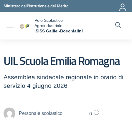
Vai ai contenuti
Vai al menu di navigazione
Vai al footer
Ministero dell'Istruzione e del Merito
Polo Scolastico
Agroindustriale
a
ISISS Galilei-Bocchialini
— Visita la pagina iniziale della scuola
UIL Scuola Emilia Romagna
Assemblea sindacale regionale in orario di
servizio 4 giugno 2026
0
Personale scolastico