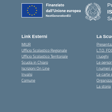
P
I
S
— 
Link Esterni
La Scu
MIUR
Presenta
Ufficio Scolastico Regionale
L.T.O. F
Ufficio Scolastico Territoriale
I luoghi
Scuola in Chiaro
Le perso
Iscrizioni On Line
I numeri 
Invalsi
Le carte 
Comune
Organizz
La storia