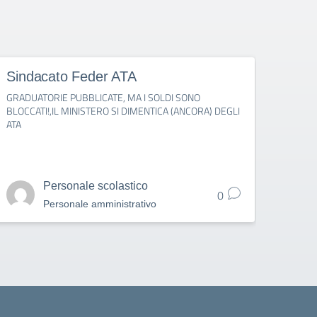
Sindacato Feder ATA
Fede
GRADUATORIE PUBBLICATE, MA I SOLDI SONO
IMMISS
BLOCCATI!,IL MINISTERO SI DIMENTICA (ANCORA) DEGLI
PUBBL
ATA
1° SE
Personale scolastico
0
Personale amministrativo