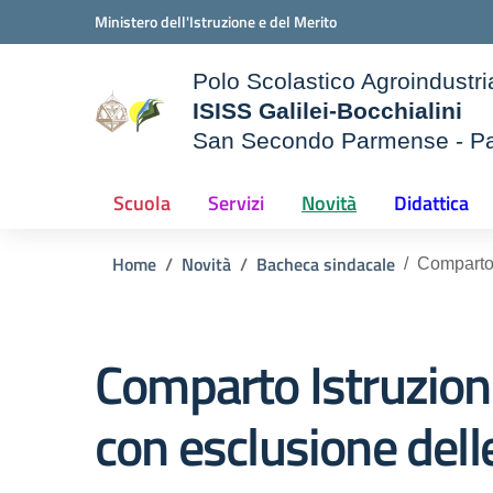
Vai ai contenuti
Vai al menu di navigazione
Vai al footer
Ministero dell'Istruzione e del Merito
Polo Scolastico Agroindustri
ISISS Galilei-Bocchialini
San Secondo Parmense - P
— Visita la pagina iniziale d
e della scuola
Scuola
Servizi
Novità
Didattica
Home
Novità
Bacheca sindacale
Comparto 
Comparto Istruzione
con esclusione delle