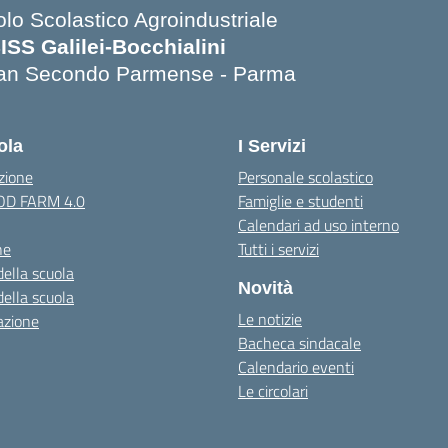
olo Scolastico Agroindustriale
SISS Galilei-Bocchialini
an Secondo Parmense - Parma
Visita la pagina iniziale della scuola
ola
I Servizi
zione
Personale scolastico
OOD FARM 4.0
Famiglie e studenti
Calendari ad uso interno
ne
Tutti i servizi
della scuola
Novità
della scuola
Le notizie
azione
Bacheca sindacale
Calendario eventi
Le circolari