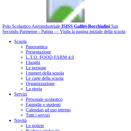
Polo Scolastico Agroindustriale
ISISS Galilei-Bocchialini
San
Secondo Parmense - Parma
— Visita la pagina iniziale della scuola
Scuola
Panoramica
Presentazione
L.T.O. FOOD FARM 4.0
I luoghi
Le persone
I numeri della scuola
Le carte della scuola
Organizzazione
La storia
Servizi
Personale scolastico
Famiglie e studenti
Calendari ad uso interno
Tutti i servizi
Novità
Le notizie
Bacheca sindacale