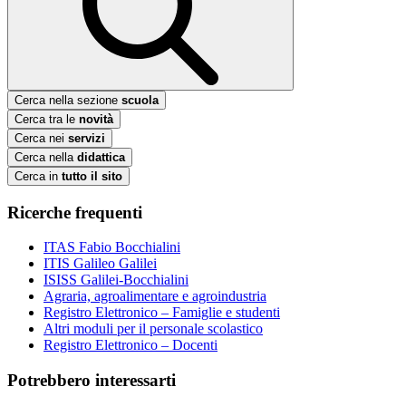
Cerca nella sezione
scuola
Cerca tra le
novità
Cerca nei
servizi
Cerca nella
didattica
Cerca in
tutto il sito
Ricerche frequenti
ITAS Fabio Bocchialini
ITIS Galileo Galilei
ISISS Galilei-Bocchialini
Agraria, agroalimentare e agroindustria
Registro Elettronico – Famiglie e studenti
Altri moduli per il personale scolastico
Registro Elettronico – Docenti
Potrebbero interessarti