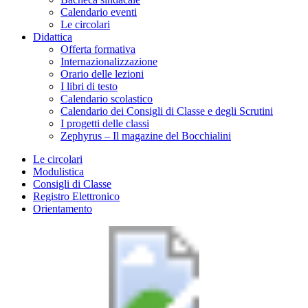
Calendario eventi
Le circolari
Didattica
Offerta formativa
Internazionalizzazione
Orario delle lezioni
I libri di testo
Calendario scolastico
Calendario dei Consigli di Classe e degli Scrutini
I progetti delle classi
Zephyrus – Il magazine del Bocchialini
Le circolari
Modulistica
Consigli di Classe
Registro Elettronico
Orientamento