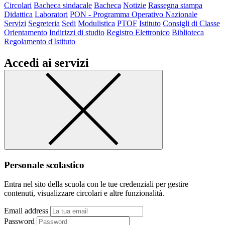
Circolari
Bacheca sindacale
Bacheca
Notizie
Rassegna stampa
Didattica
Laboratori
PON - Programma Operativo Nazionale
Servizi
Segreteria
Sedi
Modulistica
PTOF
Istituto
Consigli di Classe
Orientamento
Indirizzi di studio
Registro Elettronico
Biblioteca
Regolamento d'Istituto
Accedi ai servizi
Personale scolastico
Entra nel sito della scuola con le tue credenziali per gestire
contenuti, visualizzare circolari e altre funzionalità.
Email address
Password