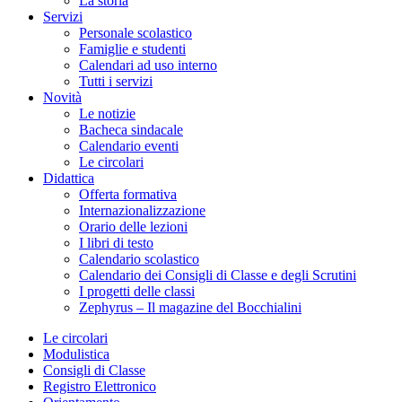
La storia
Servizi
Personale scolastico
Famiglie e studenti
Calendari ad uso interno
Tutti i servizi
Novità
Le notizie
Bacheca sindacale
Calendario eventi
Le circolari
Didattica
Offerta formativa
Internazionalizzazione
Orario delle lezioni
I libri di testo
Calendario scolastico
Calendario dei Consigli di Classe e degli Scrutini
I progetti delle classi
Zephyrus – Il magazine del Bocchialini
Le circolari
Modulistica
Consigli di Classe
Registro Elettronico