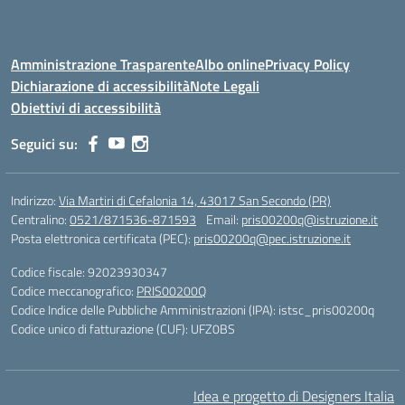
Amministrazione Trasparente
Albo online
Privacy Policy
Dichiarazione di accessibilità
Note Legali
Obiettivi di accessibilità
Seguici su:
Indirizzo:
Via Martiri di Cefalonia 14, 43017 San Secondo (PR)
Centralino:
0521/871536-871593
Email:
pris00200q@istruzione.it
Posta elettronica certificata (PEC):
pris00200q@pec.istruzione.it
Codice fiscale: 92023930347
Codice meccanografico:
PRIS00200Q
Codice Indice delle Pubbliche Amministrazioni (IPA): istsc_pris00200q
Codice unico di fatturazione (CUF): UFZ0BS
Idea e progetto di Designers Italia