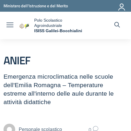
Vai ai contenuti
Vai al menu di navigazione
Vai al footer
Ministero dell'Istruzione e del Merito
Polo Scolastico
Agroindustriale
a
ISISS Galilei-Bocchialini
— Visita la pagina iniziale della scuola
ANIEF
Emergenza microclimatica nelle scuole
dell'Emilia Romagna – Temperature
estreme all'interno delle aule durante le
attività didattiche
0
Personale scolastico