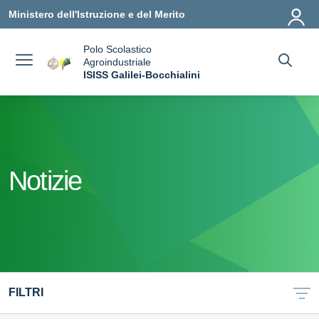
Vai ai contenuti
Vai al menu di navigazione
Vai al footer
Ministero dell'Istruzione e del Merito
Polo Scolastico
Agroindustriale
a
ISISS Galilei-Bocchialini
— Visita la pagina iniziale della scuola
Notizie
FILTRI