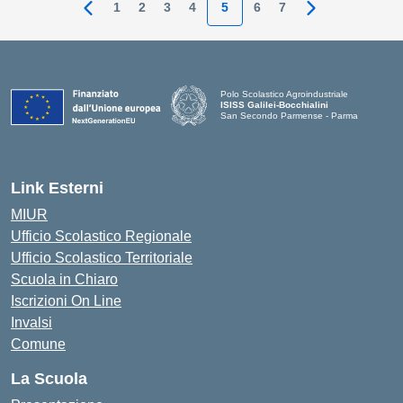
1
2
3
4
5
6
7
Pagina precedente
Pagina succes
Polo Scolastico Agroindustriale
ISISS Galilei-Bocchialini
San Secondo Parmense - Parma
— Visita la pagina iniziale della scuola
Link Esterni
MIUR
Ufficio Scolastico Regionale
Ufficio Scolastico Territoriale
Scuola in Chiaro
Iscrizioni On Line
Invalsi
Comune
La Scuola