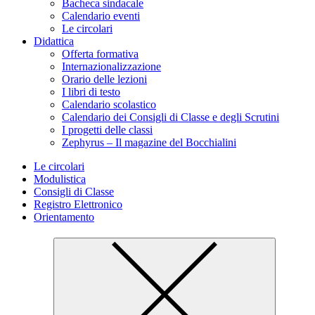
Bacheca sindacale
Calendario eventi
Le circolari
Didattica
Offerta formativa
Internazionalizzazione
Orario delle lezioni
I libri di testo
Calendario scolastico
Calendario dei Consigli di Classe e degli Scrutini
I progetti delle classi
Zephyrus – Il magazine del Bocchialini
Le circolari
Modulistica
Consigli di Classe
Registro Elettronico
Orientamento