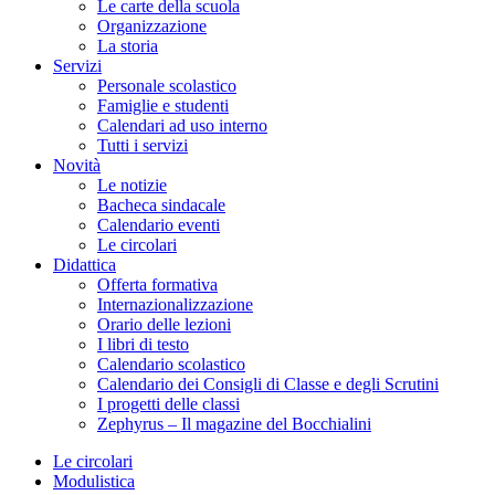
Le carte della scuola
Organizzazione
La storia
Servizi
Personale scolastico
Famiglie e studenti
Calendari ad uso interno
Tutti i servizi
Novità
Le notizie
Bacheca sindacale
Calendario eventi
Le circolari
Didattica
Offerta formativa
Internazionalizzazione
Orario delle lezioni
I libri di testo
Calendario scolastico
Calendario dei Consigli di Classe e degli Scrutini
I progetti delle classi
Zephyrus – Il magazine del Bocchialini
Le circolari
Modulistica