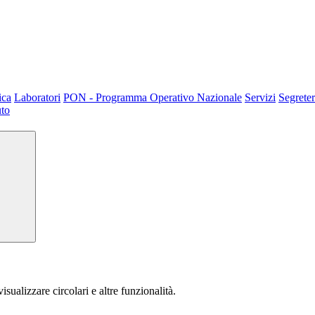
ica
Laboratori
PON - Programma Operativo Nazionale
Servizi
Segreter
uto
isualizzare circolari e altre funzionalità.