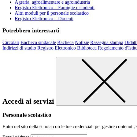
Agraria, agroalimentare e agroindustria
Registro Elettronico – Famiglie e studenti
Altri moduli per il personale scolastico
Registro Elettronico – Docenti
Potrebbero interessarti
Circolari
Bacheca sindacale
Bacheca
Notizie
Rassegna stampa
Didatt
Indirizzi di studio
Registro Elettronico
Biblioteca
Regolamento d'Istit
Accedi ai servizi
Personale scolastico
Entra nel sito della scuola con le tue credenziali per gestire contenuti, v