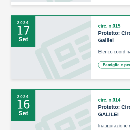
2024
circ. n.015
17
Protetto: Cir
Set
Galilei
Elenco coordina
Famiglie e pe
2024
circ. n.014
16
Protetto: Cir
Set
GALILEI
Inaugurazione 