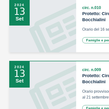
2024
circ. n.010
13
Protetto: Cir
Set
Bocchialini
Orario del 16 s
Famiglie e pe
2024
circ. n.009
13
Protetto: Cir
Set
Bocchialini
Orario provviso
al 21 settembre
Famiglie e pe