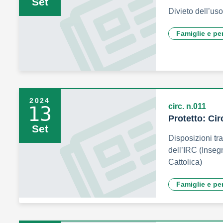
Set
Divieto dell’uso
Famiglie e pe
2024
circ. n.011
13
Protetto: Cir
Set
Disposizioni tra
dell’IRC (Inse
Cattolica)
Famiglie e pe