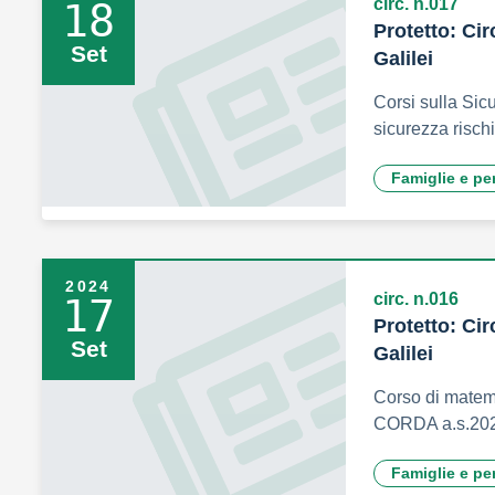
circ. n.017
18
Protetto: Cir
Set
Galilei
Corsi sulla Sicu
sicurezza rischi
Famiglie e pe
2024
circ. n.016
17
Protetto: Cir
Set
Galilei
Corso di matema
CORDA a.s.20
Famiglie e pe