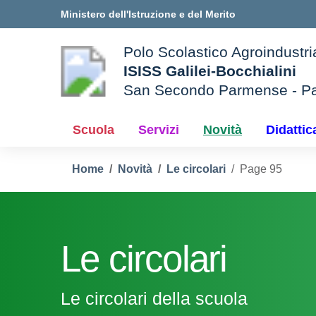
Vai ai contenuti
Vai al menu di navigazione
Vai al footer
Ministero dell'Istruzione e del Merito
Polo Scolastico Agroindustri
ISISS Galilei-Bocchialini
San Secondo Parmense - P
— Visita la pagina iniziale d
e della scuola
Scuola
Servizi
Novità
Didattic
Home
Novità
Le circolari
Page 95
Le circolari
Le circolari della scuola