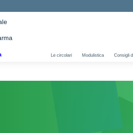
ale
arma
ella scuola
a
Le circolari
Modulistica
Consigli 