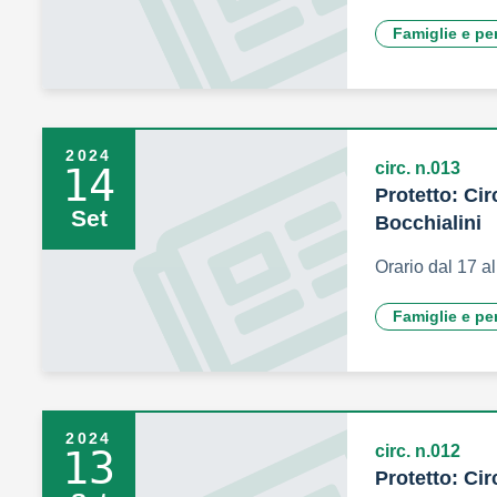
Famiglie e pe
2024
circ. n.013
14
Protetto: Cir
Set
Bocchialini
Orario dal 17 a
Famiglie e pe
2024
circ. n.012
13
Protetto: Cir