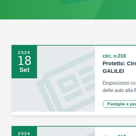
2024
circ. n.018
18
Protetto: Cir
Set
GALILEI
Disposizioni co
delle auto alla f
Famiglie e pe
2024