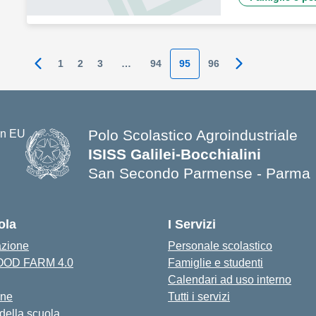
1
2
3
…
94
95
96
Pagina precedente
Pagina success
Polo Scolastico Agroindustriale
ISISS Galilei-Bocchialini
San Secondo Parmense - Parma
— Visita la pagina iniziale della s
ola
I Servizi
azione
Personale scolastico
FOOD FARM 4.0
Famiglie e studenti
Calendari ad uso interno
one
Tutti i servizi
 della scuola