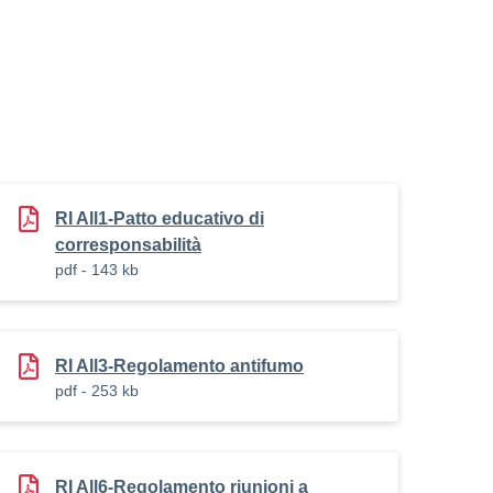
RI All1-Patto educativo di
corresponsabilità
pdf - 143 kb
RI All3-Regolamento antifumo
pdf - 253 kb
RI All6-Regolamento riunioni a