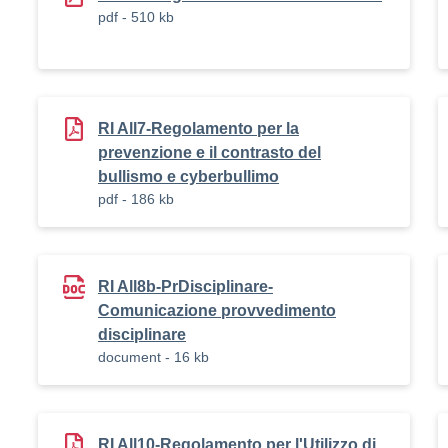
pdf - 510 kb
RI All7-Regolamento per la
prevenzione e il contrasto del
bullismo e cyberbullimo
pdf - 186 kb
RI All8b-PrDisciplinare-
Comunicazione provvedimento
disciplinare
document - 16 kb
RI All10-Regolamento per l'Utilizzo di