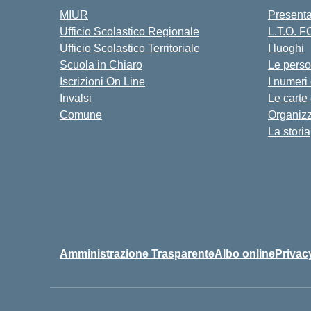
MIUR
Present
Ufficio Scolastico Regionale
L.T.O. 
Ufficio Scolastico Territoriale
I luoghi
Scuola in Chiaro
Le pers
Iscrizioni On Line
I numeri
Invalsi
Le carte
Comune
Organiz
La storia
Amministrazione Trasparente
Albo online
Privac