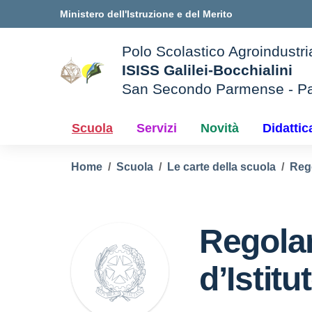
Vai ai contenuti
Vai al menu di navigazione
Vai al footer
Ministero dell'Istruzione e del Merito
Polo Scolastico Agroindustri
ISISS Galilei-Bocchialini
San Secondo Parmense - P
— Visita la pagina iniziale d
e della scuola
Scuola
Servizi
Novità
Didattic
Home
Scuola
Le carte della scuola
Reg
Regolam
d’Istitu