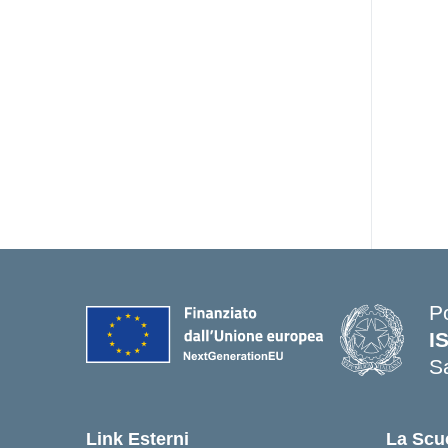
P
I
S
— 
Link Esterni
La Scu