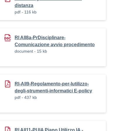
distanza
pdf - 116 kb
RI All8a-PrDisciplinare-
Comunicazione avvio procedimento
document - 15 kb
RI-All9-Regolamento-per-lutilizzo-
degli-strumenti-informatici E-policy
pdf - 437 kb
RI All11-PUIA Piano Utilizzo IA -