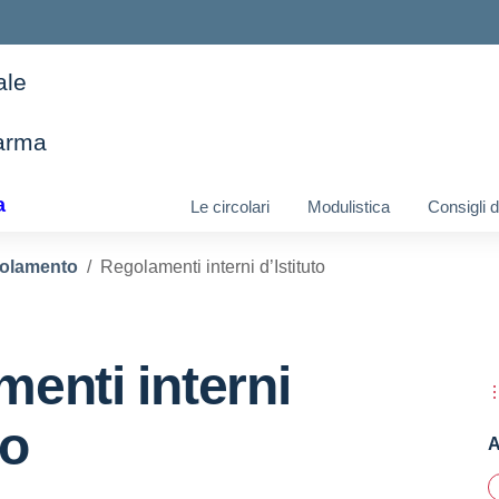
ale
arma
ella scuola
a
Le circolari
Modulistica
Consigli 
olamento
Regolamenti interni d’Istituto
enti interni
to
A