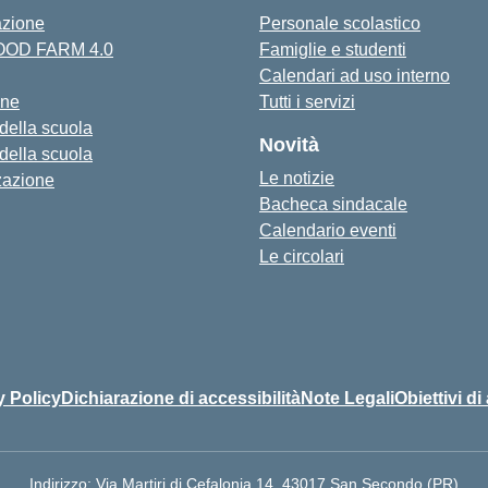
azione
Personale scolastico
FOOD FARM 4.0
Famiglie e studenti
Calendari ad uso interno
one
Tutti i servizi
 della scuola
Novità
 della scuola
Le notizie
zazione
Bacheca sindacale
Calendario eventi
Le circolari
y Policy
Dichiarazione di accessibilità
Note Legali
Obiettivi di
Indirizzo:
Via Martiri di Cefalonia 14, 43017 San Secondo (PR)