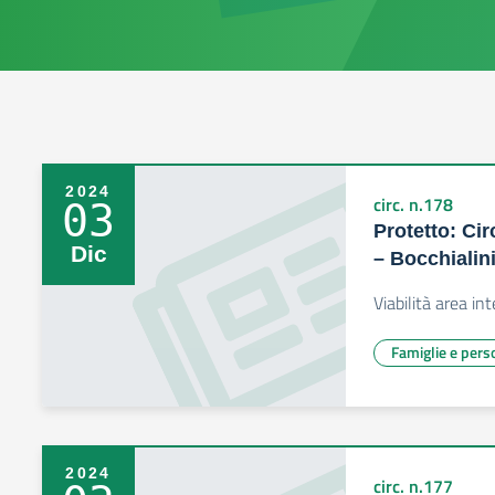
2024
circ. n.178
03
Protetto: Cir
Dic
– Bocchialin
Viabilità area in
Famiglie e pers
2024
circ. n.177