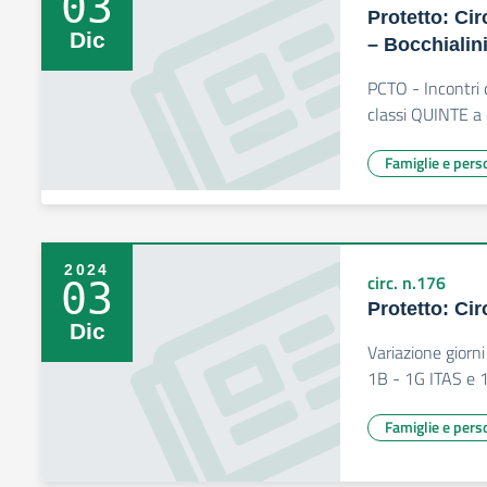
03
Protetto: Cir
Dic
– Bocchialin
PCTO - Incontri 
classi QUINTE a 
Famiglie e pers
2024
circ. n.176
03
Protetto: Cir
Dic
Variazione giorn
1B - 1G ITAS e 1
Famiglie e pers