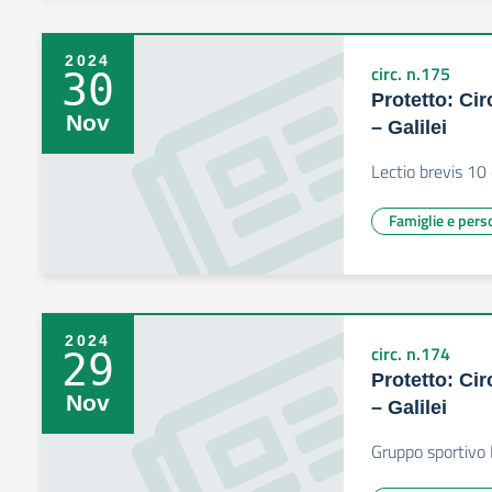
2024
circ. n.175
30
Protetto: Cir
Nov
– Galilei
Lectio brevis 10
Famiglie e pers
2024
circ. n.174
29
Protetto: Cir
Nov
– Galilei
Gruppo sportivo I