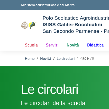
Vai ai contenuti
Vai al menu di navigazione
Vai al footer
Ministero dell'Istruzione e del Merito
Polo Scolastico Agroindustri
ISISS Galilei-Bocchialini
San Secondo Parmense - P
— Visita la pagina iniziale d
e della scuola
Scuola
Servizi
Novità
Didattica
Home
Novità
Le circolari
Page 79
Le circolari
Le circolari della scuola