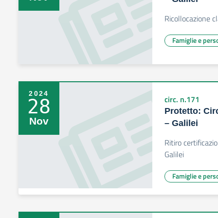
Ricollocazione c
Famiglie e pers
2024
circ. n.171
28
Protetto: Cir
Nov
– Galilei
Ritiro certificaz
Galilei
Famiglie e pers