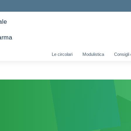
ale
arma
ella scuola
Le circolari
Modulistica
Consigli