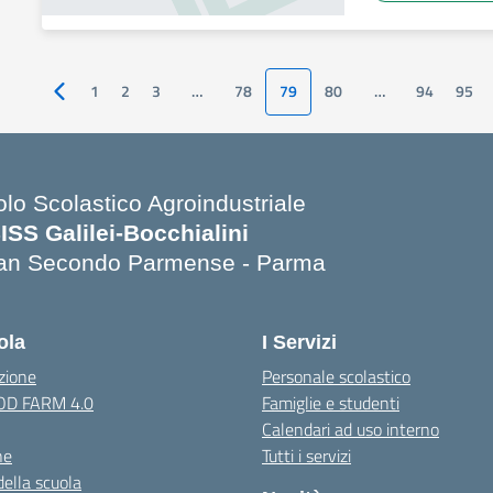
1
2
3
…
78
79
80
…
94
95
Pagina precedente
olo Scolastico Agroindustriale
SISS Galilei-Bocchialini
an Secondo Parmense - Parma
Visita la pagina iniziale della scuola
ola
I Servizi
zione
Personale scolastico
OOD FARM 4.0
Famiglie e studenti
Calendari ad uso interno
ne
Tutti i servizi
della scuola