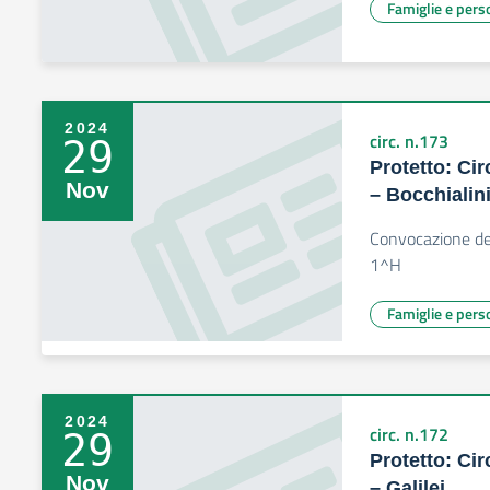
Famiglie e pers
2024
circ. n.173
29
Protetto: Cir
Nov
– Bocchialin
Convocazione del 
1^H
Famiglie e pers
2024
circ. n.172
29
Protetto: Cir
Nov
– Galilei