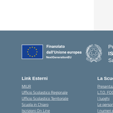
P
I
S
— 
Link Esterni
La Scu
MIUR
Presenta
Ufficio Scolastico Regionale
L.T.O. F
Ufficio Scolastico Territoriale
I luoghi
Scuola in Chiaro
Le perso
Iscrizioni On Line
I numeri 